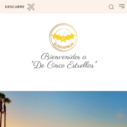
DESCUBRE
Bienvenidos a
"De Cinco Estrellas"