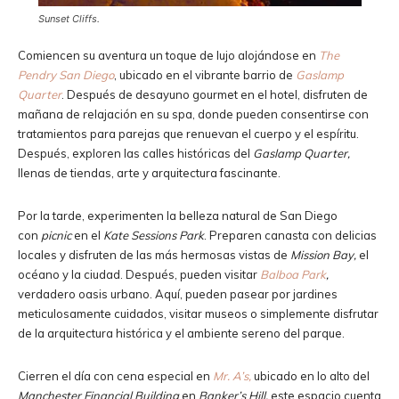
Sunset Cliffs.
Comiencen su aventura un toque de lujo alojándose en
The
Pendry San Diego
, ubicado en el vibrante barrio de
Gaslamp
Quarter
. Después de desayuno gourmet en el hotel, disfruten de
mañana de relajación en su spa, donde pueden consentirse con
tratamientos para parejas que renuevan el cuerpo y el espíritu.
Después, exploren las calles históricas del
Gaslamp Quarter,
llenas de tiendas, arte y arquitectura fascinante.
Por la tarde, experimenten la belleza natural de San Diego
con
picnic
en el
Kate Sessions Park
. Preparen canasta con delicias
locales y disfruten de las más hermosas vistas de
Mission Bay,
el
océano y la ciudad. Después, pueden visitar
Balboa Park
,
verdadero oasis urbano. Aquí, pueden pasear por jardines
meticulosamente cuidados, visitar museos o simplemente disfrutar
de la arquitectura histórica y el ambiente sereno del parque.
Cierren el día con cena especial en
Mr. A’s,
ubicado en lo alto del
Manchester Financial Building
en
Banker’s Hill,
este espacio cuenta