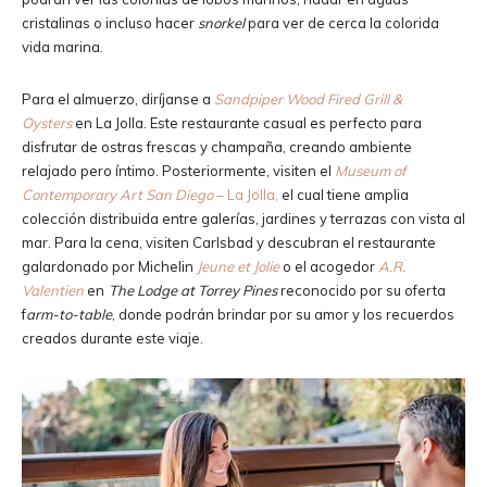
cristalinas o incluso hacer
snorkel
para ver de cerca la colorida
vida marina.
Para el almuerzo, diríjanse a
Sandpiper Wood Fired Grill &
Oysters
en La Jolla. Este restaurante casual es perfecto para
disfrutar de ostras frescas y champaña, creando ambiente
relajado pero íntimo. Posteriormente, visiten el
Museum of
Contemporary Art San Diego
– La Jolla,
el cual tiene amplia
colección distribuida entre galerías, jardines y terrazas con vista al
mar. Para la cena, visiten Carlsbad y descubran el restaurante
galardonado por Michelin
Jeune et Jolie
o el acogedor
A.R.
Valentien
en
The Lodge at Torrey Pines
reconocido por su oferta
f
arm-to-table
, donde podrán brindar por su amor y los recuerdos
creados durante este viaje.