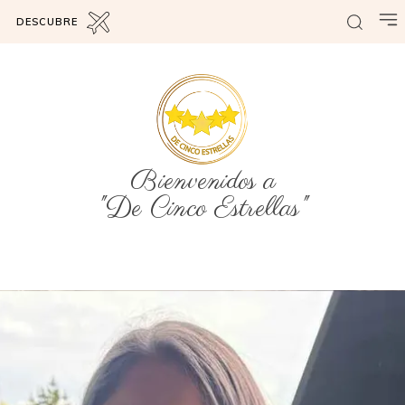
DESCUBRE
Bienvenidos a
"De Cinco Estrellas"