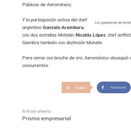
Públicas de Aeroméxico.
Y la participación activa del chef
Los ganadores de bolet
argentino
Gonzalo Aramburu
,
con dos estrellas Michelin;
Nicolás López
, chef anfitr
Siembra también con distinción Michelin.
Para cerrar con broche de oro, Aeroméxico obsequió d
concurrentes.
Facebook
Cuota
Artículo anterior
Prisma empresarial