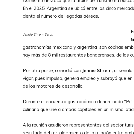
Asimismo destacó que la titular de Turismo ha busca
En el 2025, Argentina se ubicó entre los cinco merca
ciento el número de llegadas aéreas.
E
Jennie Shrem Serur.
G
gastronomías mexicana y argentina son cocinas embl
hay más de 8 mil restaurantes bonaerenses, de los c
Por otra parte, coincidió con
Jennie Shrem,
al señala
vigor, pues impulsa, genera empleo y subrayó que en
de los motores de desarrollo.
Durante el encuentro gastronómico denominado “Puls
culinario que une a ambas capitales en un mismo latid
A la reunión acudieron representantes del sector tur
resultado del fortalecimiento de la relación entre amb