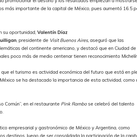
do promocionar el destino y los resultados empiezan a mostrarse
dos más importante de la capital de México, pues aumentó 16.5 p
n su oportunidad,
Valentín Díaz
uilligan
, presidente de
Visit
Buenos Aires,
aseguró que las
emáticas del continente americano, y destacó que en Ciudad de
uales poco más de medio centenar tienen reconocimiento Michelí
r que el turismo es actividad económica del futuro que está en pl
 México se ha destacado la importancia de esta actividad, como
o Común”, en el restaurante
Pink Rambo
se celebró del talento
o.
ístico empresarial y gastronómico de México y Argentina, como
os destinos, luego de ser consolidada la participación de la capit