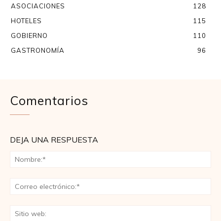
ASOCIACIONES
128
HOTELES
115
GOBIERNO
110
GASTRONOMÍA
96
Comentarios
DEJA UNA RESPUESTA
No
Co
ele
Sit
we