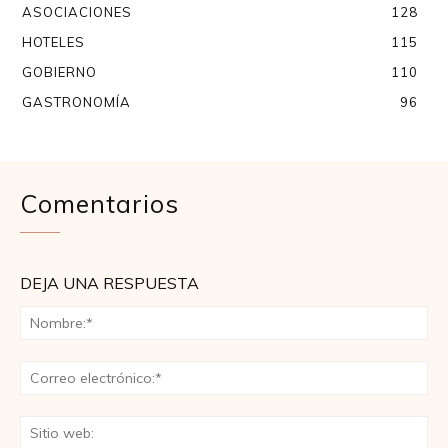
ASOCIACIONES
128
HOTELES
115
GOBIERNO
110
GASTRONOMÍA
96
Comentarios
DEJA UNA RESPUESTA
No
Co
ele
Sit
we