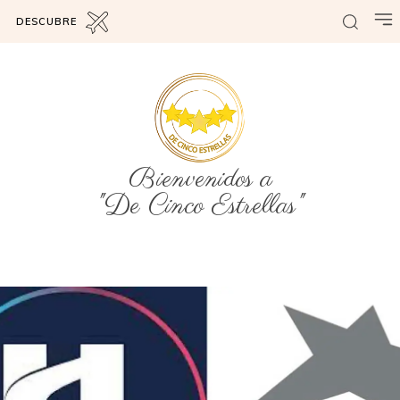
DESCUBRE
Bienvenidos a
"De Cinco Estrellas"