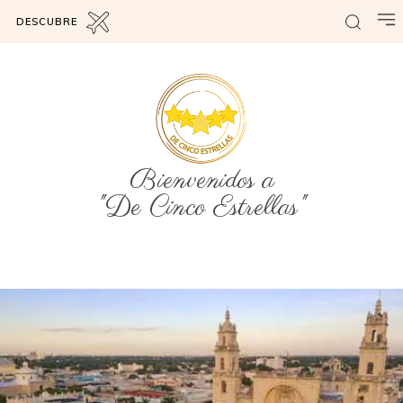
DESCUBRE
Bienvenidos a
"De Cinco Estrellas"