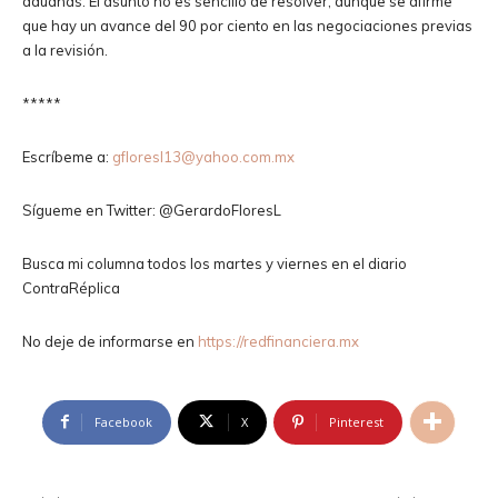
aduanas. El asunto no es sencillo de resolver, aunque se afirme
que hay un avance del 90 por ciento en las negociaciones previas
a la revisión.
*****
Escríbeme a:
gfloresl13@yahoo.com.mx
Sígueme en Twitter: @GerardoFloresL
Busca mi columna todos los martes y viernes en el diario
ContraRéplica
No deje de informarse en
https://redfinanciera.mx
Facebook
X
Pinterest