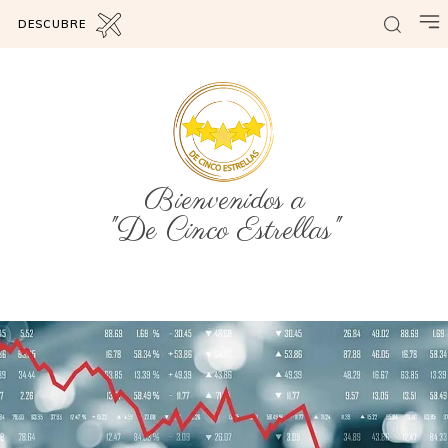
DESCUBRE
Bienvenidos a
"De Cinco Estrellas"