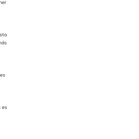
mer
osta
emás
l
jes
s es