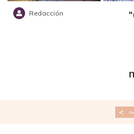
“
Redacción
m
Cu