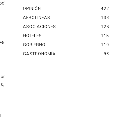
pal
OPINIÓN
422
AEROLÍNEAS
133
ASOCIACIONES
128
HOTELES
115
ve
GOBIERNO
110
GASTRONOMÍA
96
sar
s,
l