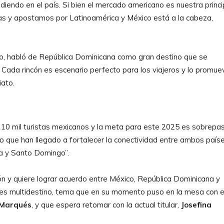
iendo en el país. Si bien el mercado americano es nuestra princi
stas y apostamos por Latinoamérica y México está a la cabeza,
so, habló de República Dominicana como gran destino que se
 Cada rincón es escenario perfecto para los viajeros y lo promue
iato.
e 110 mil turistas mexicanos y la meta para este 2025 es sobrepa
co que han llegado a fortalecer la conectividad entre ambos paíse
na y Santo Domingo”.
ón y quiere lograr acuerdo entre México, República Dominicana y
jes multidestino, tema que en su momento puso en la mesa con e
 Marqués
, y que espera retomar con la actual titular,
Josefina