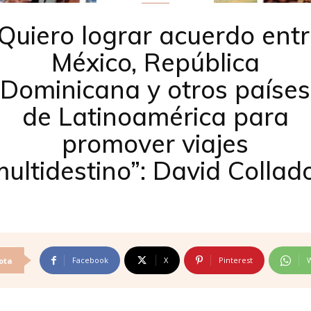
Quiero lograr acuerdo ent
México, República
Dominicana y otros países
de Latinoamérica para
promover viajes
ultidestino”: David Colla
Facebook
X
Pinterest
ota