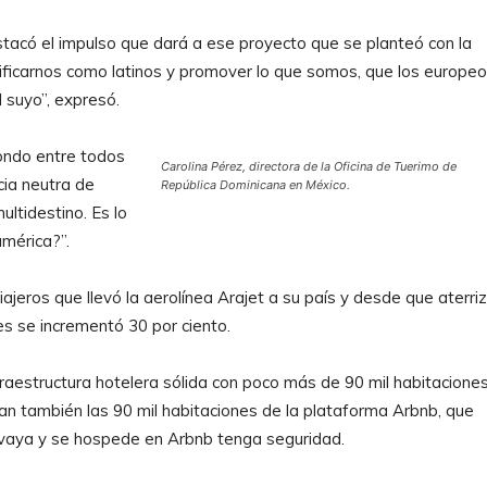
acó el impulso que dará a ese proyecto que se planteó con la
ificarnos como latinos y promover lo que somos, que los europe
l suyo”, expresó.
fondo entre todos
Carolina Pérez, directora de la Oficina de Tuerimo de
cia neutra de
República Dominicana en México.
ltidestino. Es lo
mérica?”.
iajeros que llevó la aerolínea Arajet a su país y desde que aterri
es se incrementó 30 por ciento.
aestructura hotelera sólida con poco más de 90 mil habitaciones
an también las 90 mil habitaciones de la plataforma Arbnb, que
e vaya y se hospede en Arbnb tenga seguridad.