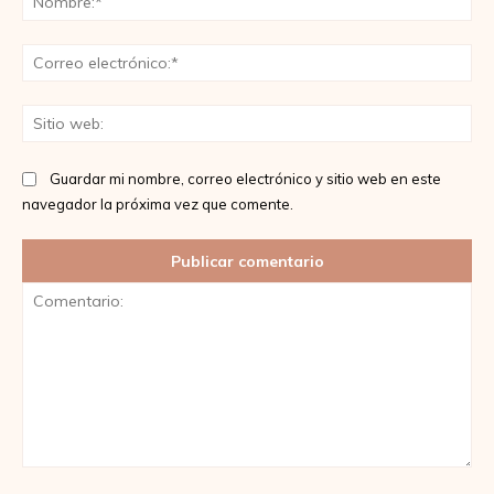
Co
ele
Sit
we
Guardar mi nombre, correo electrónico y sitio web en este
navegador la próxima vez que comente.
Comentario: