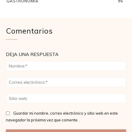
GASTRONOMÍA
96
Comentarios
DEJA UNA RESPUESTA
No
Co
ele
Sit
we
Guardar mi nombre, correo electrónico y sitio web en este
navegador la próxima vez que comente.