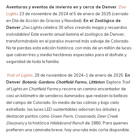
Aventuras y eventos de invierno en y cerca de Denver
.
Zoo
Lights
23 de noviembre de 2024 al 5 de enero de 2025 (cerrado
en Día de Acción de Gracias y Navidad).
En el Zoológico de
Denver
¡Zoo Lights
celebra 30 años creando magia y recuerdos
inolvidables! Este evento anual ilumina el zoológico de Denver,
transformándolo en el paraíso invernal más salvaje de Colorado.
No te pierdas esta edición histórica, con más de un millón de luces
que cubren tres y media hectáreas especiales para el disfrute y
seguridad de toda la familia.
Trail of Lights
. 29 de noviembre de 2024–1 de enero de 2025.
En
Denver
Botanic Gardens Chatfield Farms, Littleton
. Explora
Trail
of Lights en Chatfield Farms
y recorre un camino encantador de
casi un kilómetro de senderos iluminados que realzan la belleza
del campo de Colorado. En medio de las colinas y bajo cielo
estrellado, las luces LED sustentables adornan los árboles y
destacan puntos como
Green Farm,
Crossroads, Deer Creek
Discovery
y la histórica
Hildebrand Ranch
de 1880. Para quienes
prefieren una caminata breve, hay una ruta más corta disponible.