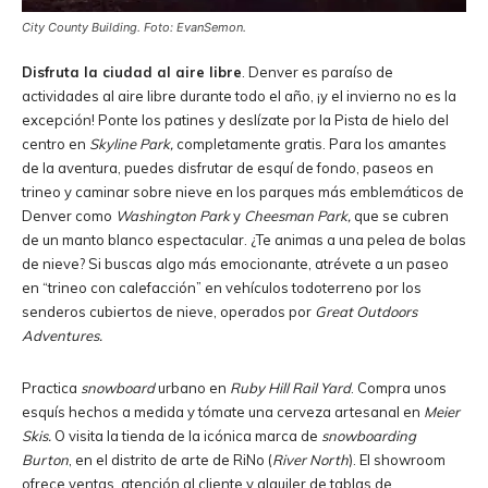
City County Building. Foto: EvanSemon.
Disfruta la ciudad al aire libre
. Denver es paraíso de
actividades al aire libre durante todo el año, ¡y el invierno no es la
excepción! Ponte los patines y deslízate por la Pista de hielo del
centro en
Skyline Park,
completamente gratis. Para los amantes
de la aventura, puedes disfrutar de esquí de fondo, paseos en
trineo y caminar sobre nieve en los parques más emblemáticos de
Denver como
Washington Park
y
Cheesman Park,
que se cubren
de un manto blanco espectacular. ¿Te animas a una pelea de bolas
de nieve? Si buscas algo más emocionante, atrévete a un paseo
en “trineo con calefacción” en vehículos todoterreno por los
senderos cubiertos de nieve, operados por
Great Outdoors
Adventures.
Practica
snowboard
urbano en
Ruby Hill Rail Yard
. Compra unos
esquís hechos a medida y tómate una cerveza artesanal en
Meier
Skis.
O visita la tienda de la icónica marca de
snowboarding
Burton
, en el distrito de arte de RiNo (
River North
). El showroom
ofrece ventas, atención al cliente y alquiler de tablas de