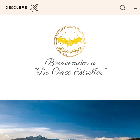
DESCUBRE
Bienvenidos a
"De Cinco Estrellas"