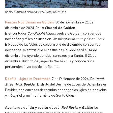
Rocky Mountain National Park. Foto: RMNP.jpg
Fiestas Navideñas en Golden
. 30 de noviembre – 21 de
diciembre de 2024.
En la Ciudad de Golden
El encantador
Candlelight Nights
vuelve a Golden, con tiendas
navideñas y miles de luces en
Washington Avenue
y
Clear Creek.
El Paseo de las Velas se celebra el 6 de diciembre con cantos
navideños, mientras que el desfile de Navidad será el 14 de
diciembre, incluyendo bandas, carrozas, y a Santa. El 21 de
diciembre, disfruta de
Jingle On the Avenue
y conoce a los
personajes favoritos de las fiestas.
Desfile Lights of December
. 7 de Diciembre de 2024.
En
Pearl
Street Mall, Boulder
. Disfruta del Desfile de Luces de Diciembre en
Boulder, con carrozas decoradas por negocios, iglesias, escuelas
y más. ¡Y el gran final: la visita de Santa Claus!
Aventuras de ida y vuelta desde.
Red Rocks y Golden
. La
temporada de conciertos en el
Red Rocks Park & Amphitheatre