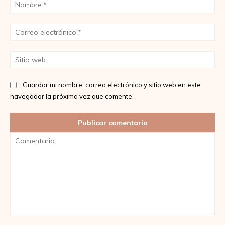
No
Co
ele
Sit
we
Guardar mi nombre, correo electrónico y sitio web en este
navegador la próxima vez que comente.
Comentario: