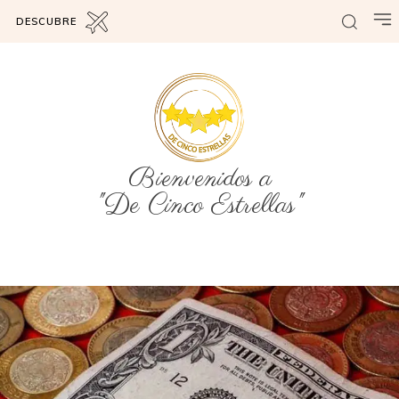
DESCUBRE
Bienvenidos a
"De Cinco Estrellas"