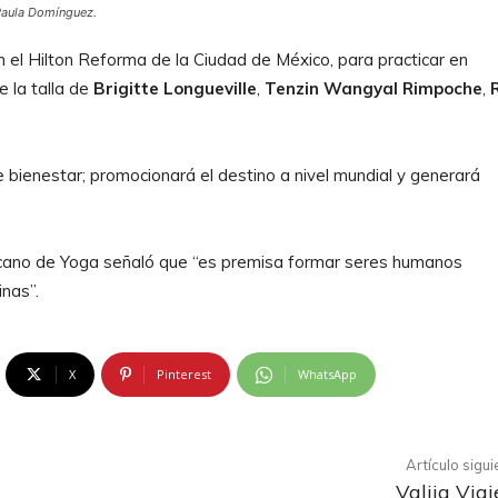
Paula Domínguez.
en el Hilton Reforma de la Ciudad de México, para practicar en
 la talla de
Brigitte Longueville
,
Tenzin Wangyal Rimpoche
,
e bienestar; promocionará el destino a nivel mundial y generará
xicano de Yoga señaló que “es premisa formar seres humanos
inas”.
X
Pinterest
WhatsApp
Artículo sigu
Valija Viaj