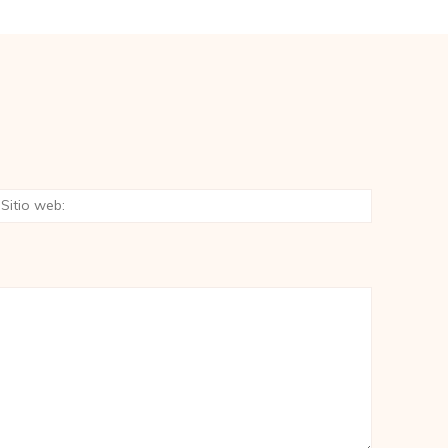
eo
Sitio
rónico:*
web: