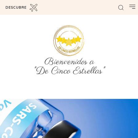
DESCUBRE
Bienvenidos a
"De Cinco Estrellas"