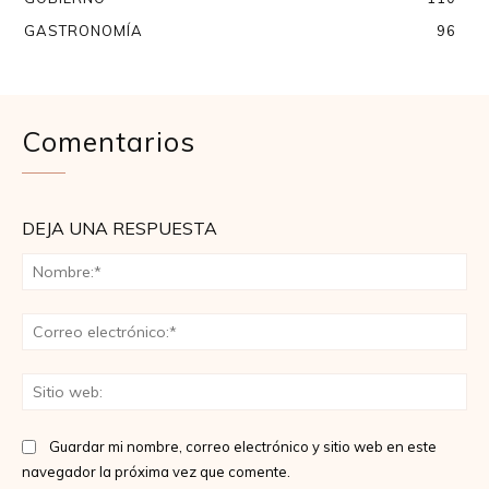
GASTRONOMÍA
96
Comentarios
DEJA UNA RESPUESTA
No
Co
ele
Sit
we
Guardar mi nombre, correo electrónico y sitio web en este
navegador la próxima vez que comente.