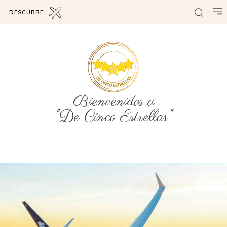
DESCUBRE
Bienvenidos a
"De Cinco Estrellas"