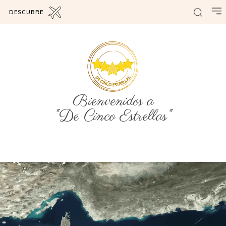
DESCUBRE
Bienvenidos a
"De Cinco Estrellas"