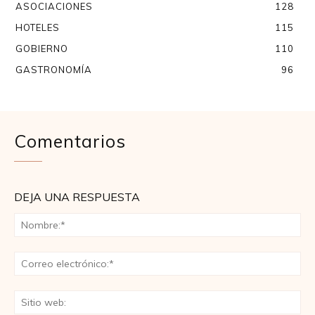
ASOCIACIONES
128
HOTELES
115
GOBIERNO
110
GASTRONOMÍA
96
Comentarios
DEJA UNA RESPUESTA
No
Co
ele
Sit
we