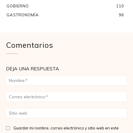
GOBIERNO
110
GASTRONOMÍA
96
Comentarios
DEJA UNA RESPUESTA
No
Co
ele
Sit
we
Guardar mi nombre, correo electrónico y sitio web en este