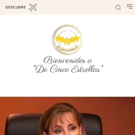
DESCUBRE
Bienvenidos a
"De Cinco Estrellas"