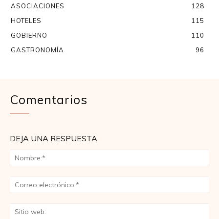
ASOCIACIONES
128
HOTELES
115
GOBIERNO
110
GASTRONOMÍA
96
Comentarios
DEJA UNA RESPUESTA
No
Co
ele
Sit
we