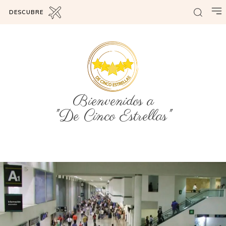
DESCUBRE
Bienvenidos a
"De Cinco Estrellas"