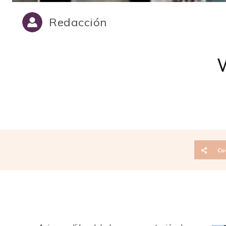
Redacción
W
Cu