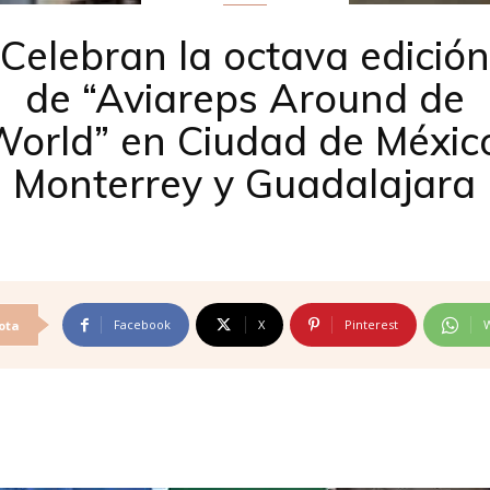
Celebran la octava edición
de “Aviareps Around de
orld” en Ciudad de Méxic
Monterrey y Guadalajara
Facebook
X
Pinterest
ota