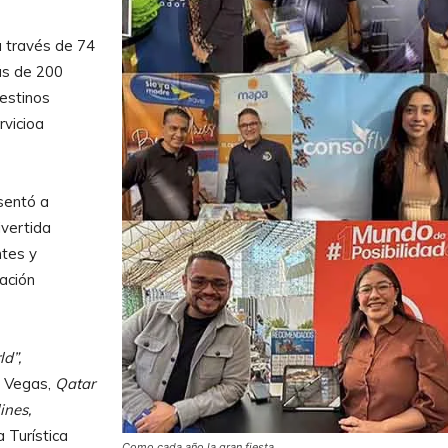
a través de 74
ás de 200
destinos
rvicioa
sentó a
ivertida
ntes y
ación
d”,
 Vegas,
Qatar
ines,
 Turística
Como cada año la gran fiesta.