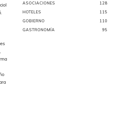
ASOCIACIONES
128
iol
HOTELES
115
ó.
GOBIERNO
110
GASTRONOMÍA
95
ues
,
orma
año
ara