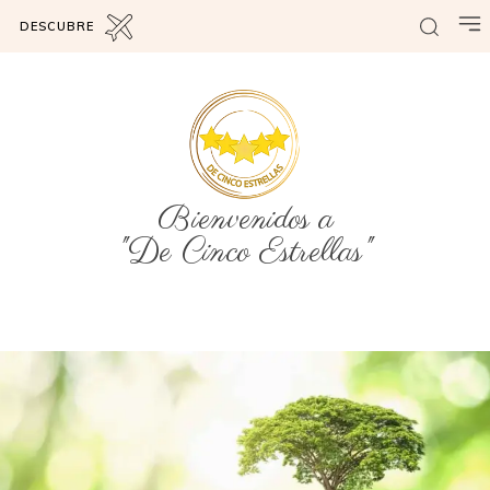
DESCUBRE
Bienvenidos a
"De Cinco Estrellas"