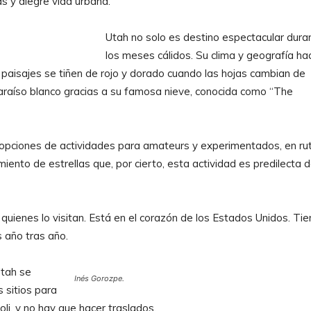
s y alegre vida urbana.
Utah no solo es destino espectacular dura
los meses cálidos. Su clima y geografía ha
 paisajes se tiñen de rojo y dorado cuando las hojas cambian de
 paraíso blanco gracias a su famosa nieve, conocida como “The
ce opciones de actividades para amateurs y experimentados, en ru
iento de estrellas que, por cierto, esta actividad es predilecta 
quienes lo visitan. Está en el corazón de los Estados Unidos. Ti
s año tras año.
Utah se
Inés Gorozpe.
 sitios para
li, y no hay que hacer traslados.