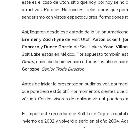
este es el caso de Utah, sitio que hoy, por hoy se ha
atractivos: Parques Nacionales, cielos claros que perm
senderismo con vistas espectaculares, formaciones r
Así, llegaron desde ese estado de la Unión American
Bremer
y
Zach Fyne
de Visit Utah;
Anton Eckert
,
Jo
Cabrera
y
Duoce García
de Salt Lake y
Yosel Villa
Salt Lake están en México. Por supuesto también est
Group,
quien dio la bienvenida a todos los ahí reuni
Gorozpe,
Senior Trade Director.
Antes de iniciar la presentación pudimos ver, por medi
que pareciera estás ahí. Por momentos sientes que c
vértigo. Con los visores de realidad virtual puedes ex
Es importante recordar que Salt Lake City, es capital
invierno de 2002 y volverá a serlo en el año 2034. A