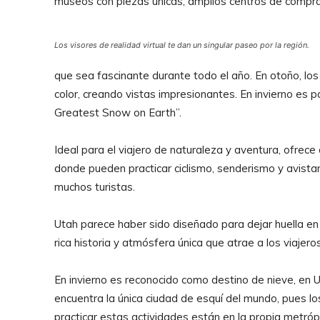
museos con piezas únicas, amplios centros de compra
Los visores de realidad virtual te dan un singular paseo por la región.
que sea fascinante durante todo el año. En otoño, los
color, creando vistas impresionantes. En invierno es
Greatest Snow on Earth”.
Ideal para el viajero de naturaleza y aventura, ofre
donde pueden practicar ciclismo, senderismo y avistam
muchos turistas.
Utah parece haber sido diseñado para dejar huella en 
rica historia y atmósfera única que atrae a los viajero
En invierno es reconocido como destino de nieve, en 
encuentra la única ciudad de esquí del mundo, pues los
practicar estas actividades están en la propia metrópo