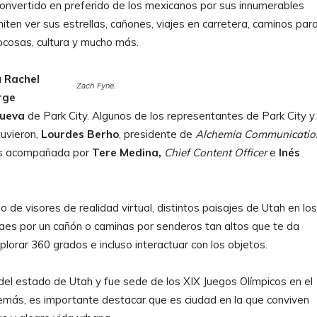
 convertido en preferido de los mexicanos por sus innumerables
iten ver sus estrellas, cañones, viajes en carretera, caminos par
ocosas, cultura y mucho más.
a
Rachel
Zach Fyne.
rge
nueva
de Park City. Algunos de los representantes de Park City y
uvieron,
Lourdes Berho
, presidente de
Alchemia Communicatio
dos acompañada por
Tere Medina,
Chief Content Officer
e
Inés
o de visores de realidad virtual, distintos paisajes de Utah en los
aes por un cañón o caminas por senderos tan altos que te da
plorar 360 grados e incluso interactuar con los objetos.
 del estado de Utah y fue sede de los XIX Juegos Olímpicos en el
demás, es importante destacar que es ciudad en la que conviven