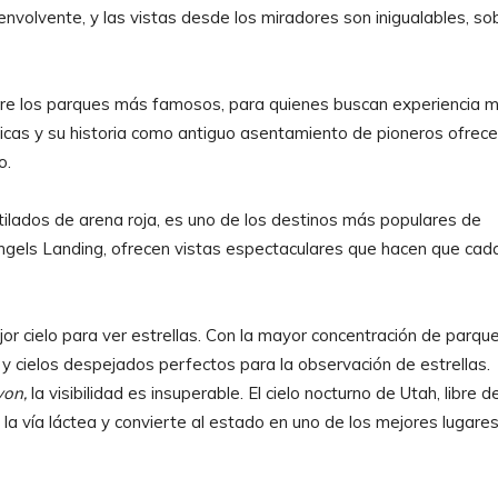
envolvente, y las vistas desde los miradores son inigualables, so
tre los parques más famosos, para quienes buscan experiencia 
icas y su historia como antiguo asentamiento de pioneros ofrec
o.
lados de arena roja, es uno de los destinos más populares de
ngels Landing, ofrecen vistas espectaculares que hacen que cad
jor cielo para ver estrellas. Con la mayor concentración de parqu
y cielos despejados perfectos para la observación de estrellas.
yon,
la visibilidad es insuperable. El cielo nocturno de Utah, libre d
 la vía láctea y convierte al estado en uno de los mejores lugare