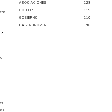
ASOCIACIONES
128
HOTELES
115
sta
GOBIERNO
110
GASTRONOMÍA
96
 y
la
as
 en