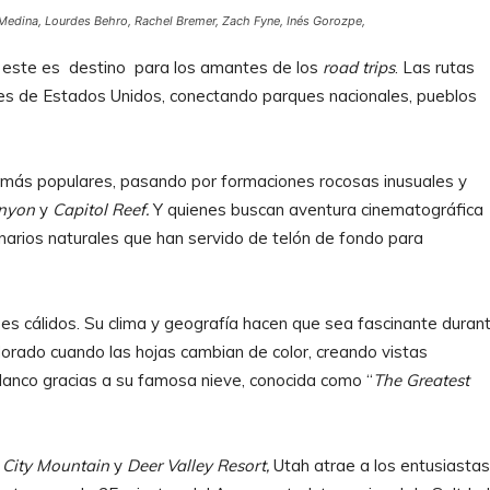
Medina, Lourdes Behro, Rachel Bremer, Zach Fyne, Inés Gorozpe,
es, este es destino para los amantes de los
road trips
. Las rutas
es de Estados Unidos, conectando parques nacionales, pueblos
as más populares, pasando por formaciones rocosas inusuales y
anyon
y
Capitol Reef.
Y quienes buscan aventura cinematográfica
arios naturales que han servido de telón de fondo para
es cálidos. Su clima y geografía hacen que sea fascinante duran
 dorado cuando las hojas cambian de color, creando vistas
blanco gracias a su famosa nieve, conocida como “
The Greatest
 City Mountain
y
Deer Valley Resort,
Utah atrae a los entusiastas