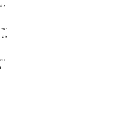
 de
iene
o de
 en
a