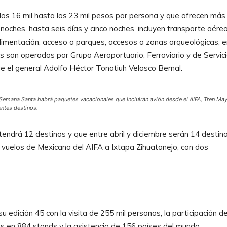
os 16 mil hasta los 23 mil pesos por persona y que ofrecen más
noches, hasta seis días y cinco noches. incluyen transporte aére
alimentación, acceso a parques, accesos a zonas arqueológicas, e
s son operados por Grupo Aeroportuario, Ferroviario y de Servic
ge el general Adolfo Héctor Tonatiuh Velasco Bernal.
Semana Santa habrá paquetes vacacionales que incluiràn avión desde el AIFA, Tren Ma
entes destinos.
endrá 12 destinos y que entre abril y diciembre serán 14 destino
 vuelos de Mexicana del AIFA a Ixtapa Zihuatanejo, con dos
u edición 45 con la visita de 255 mil personas, la participación d
s en 884 stands y la asistencia de 156 países del mundo.