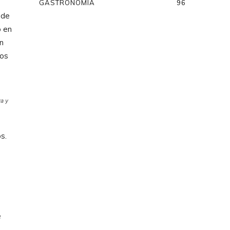
GASTRONOMÍA
96
 de
o en
n
ios
ya y
s.
e