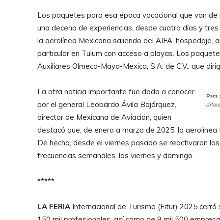
Los paquetes para esa época vacacional que van de l
una decena de experiencias, desde cuatro días y tres 
la aerolínea Mexicana saliendo del AIFA, hospedaje, 
particular en Tulum con acceso a playas. Los paquete
Auxiliares Olmeca-Maya-Mexica, S.A. de C.V., que diri
La otra noticia importante fue dada a conocer
Para 
por el general Leobardo Ávila Bojórquez,
difer
director de Mexicana de Aviación, quien
destacó que, de enero a marzo de 2025, la aerolínea t
De hecho, desde el viernes pasado se reactivaron los
frecuencias semanales, los viernes y domingo.
*****
LA FERIA
Internacional de Turismo (Fitur) 2025 cerró s
150 mil profesionales, así como de 9 mil 500 empresa