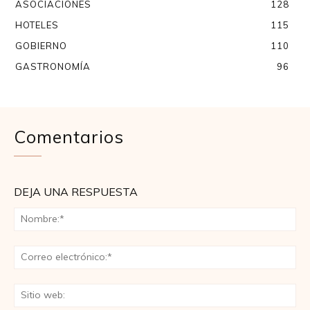
ASOCIACIONES
128
HOTELES
115
GOBIERNO
110
GASTRONOMÍA
96
Comentarios
DEJA UNA RESPUESTA
No
Co
ele
Sit
we