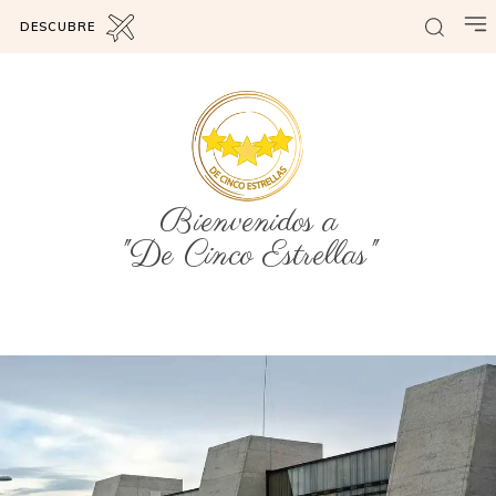
DESCUBRE
Bienvenidos a
"De Cinco Estrellas"