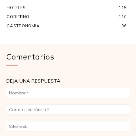
HOTELES
115
GOBIERNO
110
GASTRONOMÍA
96
Comentarios
DEJA UNA RESPUESTA
No
Co
ele
Sit
we