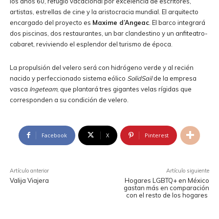
los años 60, refugio vacacional por excelencia de escritores,
artistas, estrellas de cine y la aristocracia mundial. El arquitecto
encargado del proyecto es
Maxime d’Angeac
. El barco integrará
dos piscinas, dos restaurantes, un bar clandestino y un anfiteatro-
cabaret, reviviendo el esplendor del turismo de época.
La propulsión del velero será con hidrógeno verde y al recién
nacido y perfeccionado sistema eólico
SolidSail
de la empresa
vasca
Ingeteam
, que plantará tres gigantes velas rígidas que
corresponden a su condición de velero.
Facebook
X
Pinterest
Artículo anterior
Artículo siguiente
Valija Viajera
Hogares LGBTQ+ en México
gastan más en comparación
con el resto de los hogares