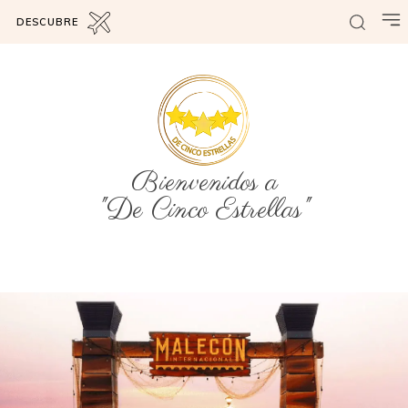
DESCUBRE
Bienvenidos a
"De Cinco Estrellas"