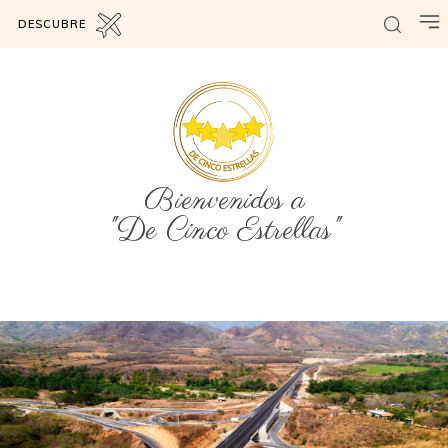
DESCUBRE
Bienvenidos a
"De Cinco Estrellas"