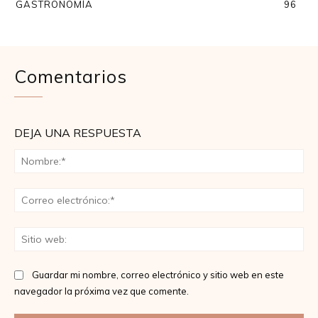
GASTRONOMÍA
96
Comentarios
DEJA UNA RESPUESTA
No
Co
ele
Sit
we
Guardar mi nombre, correo electrónico y sitio web en este
navegador la próxima vez que comente.