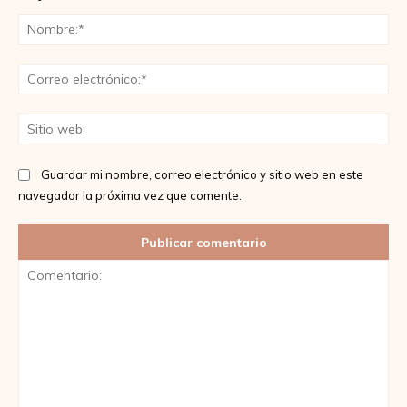
No
Co
ele
Sit
we
Guardar mi nombre, correo electrónico y sitio web en este
navegador la próxima vez que comente.