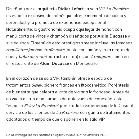
Diseñada por el arquitecto
Didier Lefort
, la sala VIP
La Première
es espacio exclusivo de mil m2 que ofrece momento de calma y
serenidad, y la promesa de experiencia excepcional.
Naturalmente, la gastronomía ocupa aquí lugar de honor, con
menú, carta de vinos y champán diseñados por
Alain Ducasse
y
sus equipos. El menú de esta prestigiosa mesa incluye las famosas
coquillettes jambon-truffe noire
(pasta con jamón y trufa negra) del
chef y
baba au rhum
(borracho al ron) o con
Armagnac,
como en
el restaurante de
Alain Ducasse
en Montecarlo.
En el corazón de su sala VIP, también ofrece espacio de
tratamientos
Sisley
, pionero francés en fitocosmética. Paréntesis
de bienestar que celebra el arte de viajar a la francesa. Antes de
un vuelo diurno o nocturno, o durante vuelo de conexión, este
“espacio
Sisley La Première
” pone toda la experiencia de la Casa al
servicio de los clientes de
La Première
, con gama de tratamientos
adaptados al tiempo de que disponen en la sala VIP.
En la entrega de los premios Skytrax World Airline Awards 2023.