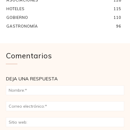
ASOCIACIONES
128
HOTELES
115
GOBIERNO
110
GASTRONOMÍA
96
Comentarios
DEJA UNA RESPUESTA
No
Co
ele
Sit
we