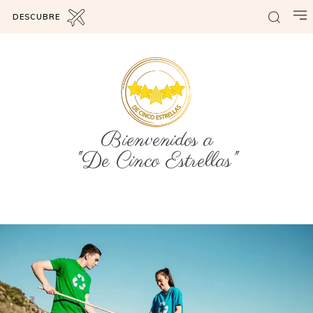
DESCUBRE
Bienvenidos a
"De Cinco Estrellas"