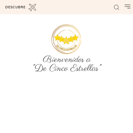
DESCUBRE
Bienvenidos a
"De Cinco Estrellas"