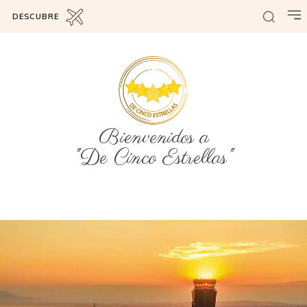
DESCUBRE
Bienvenidos a
"De Cinco Estrellas"