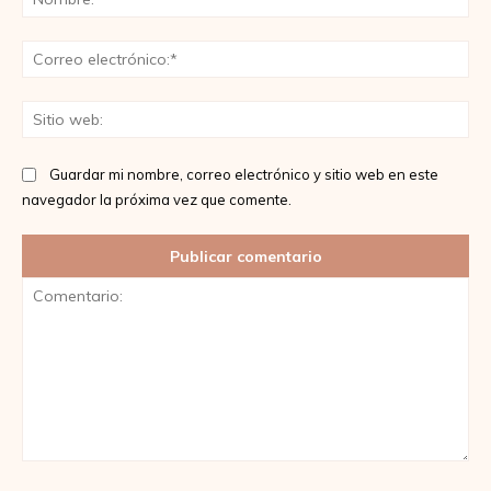
Co
ele
Sit
we
Guardar mi nombre, correo electrónico y sitio web en este
navegador la próxima vez que comente.
Comentario: