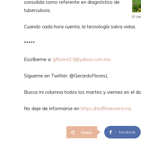
consolida como referente en diagnóstico de
tuberculosis.
El In
Cuando cada hora cuenta, la tecnología salva vidas.
*****
Escríbeme a:
gfloresl13@yahoo.com.mx
Sígueme en Twitter: @GerardoFloresL
Busca mi columna todos los martes y viernes en el di
No deje de informarse en
https://redfinanciera.mx
Facebook
Cuota