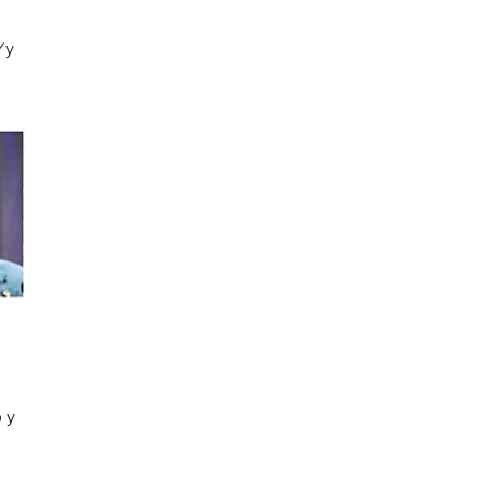
V
y
 y