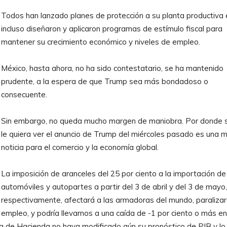
Todos han lanzado planes de protección a su planta productiva 
incluso diseñaron y aplicaron programas de estímulo fiscal para
mantener su crecimiento económico y niveles de empleo.
México, hasta ahora, no ha sido contestatario, se ha mantenido
prudente, a la espera de que Trump sea más bondadoso o
consecuente.
Sin embargo, no queda mucho margen de maniobra. Por donde 
le quiera ver el anuncio de Trump del miércoles pasado es una 
noticia para el comercio y la economía global.
La imposición de aranceles del 25 por ciento a la importación de
automóviles y autopartes a partir del 3 de abril y del 3 de mayo,
respectivamente, afectará a las armadoras del mundo, paralizar
empleo, y podría llevarnos a una caída de -1 por ciento o más en
ía de Hacienda no haya modificado aún su pronóstico de PIB y lo