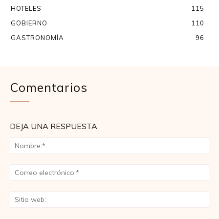
HOTELES
115
GOBIERNO
110
GASTRONOMÍA
96
Comentarios
DEJA UNA RESPUESTA
No
Co
ele
Sit
we