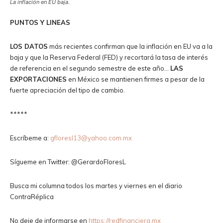
La inflación en EU baja.
PUNTOS Y LINEAS
LOS DATOS
más recientes confirman que la inflación en EU va a la
baja y que la Reserva Federal (FED) y recortará la tasa de interés
de referencia en el segundo semestre de este año…
LAS
EXPORTACIONES
en México se mantienen firmes a pesar de la
fuerte apreciación del tipo de cambio.
*****
Escríbeme a:
gfloresl13@yahoo.com.mx
Sígueme en Twitter: @GerardoFloresL
Busca mi columna todos los martes y viernes en el diario
ContraRéplica
No deje de informarse en
https://redfinanciera.mx