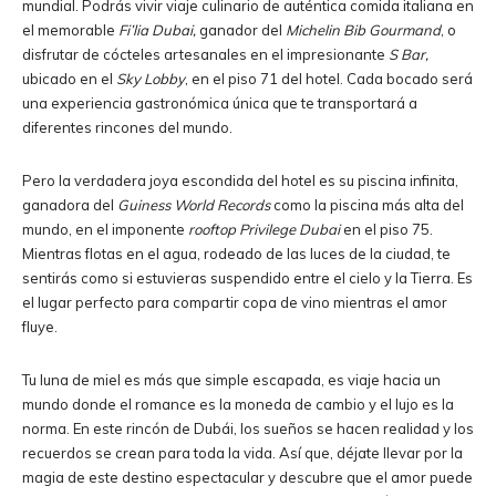
mundial. Podrás vivir viaje culinario de auténtica comida italiana en
el memorable
Fi’lia Dubai,
ganador del
Michelin Bib Gourmand
, o
disfrutar de cócteles artesanales en el impresionante
S Bar,
ubicado en el
Sky Lobby
, en el piso 71 del hotel. Cada bocado será
una experiencia gastronómica única que te transportará a
diferentes rincones del mundo.
Pero la verdadera joya escondida del hotel es su piscina infinita,
ganadora del
Guiness World Records
como la piscina más alta del
mundo, en el imponente
rooftop Privilege Dubai
en el piso 75.
Mientras flotas en el agua, rodeado de las luces de la ciudad, te
sentirás como si estuvieras suspendido entre el cielo y la Tierra. Es
el lugar perfecto para compartir copa de vino mientras el amor
fluye.
Tu luna de miel es más que simple escapada, es viaje hacia un
mundo donde el romance es la moneda de cambio y el lujo es la
norma. En este rincón de Dubái, los sueños se hacen realidad y los
recuerdos se crean para toda la vida. Así que, déjate llevar por la
magia de este destino espectacular y descubre que el amor puede