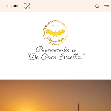
DESCUBRE
Bienvenidos a
"De Cinco Estrellas"