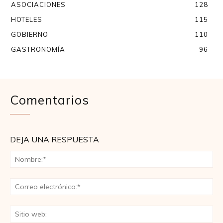
ASOCIACIONES
128
HOTELES
115
GOBIERNO
110
GASTRONOMÍA
96
Comentarios
DEJA UNA RESPUESTA
No
Co
ele
Sit
we