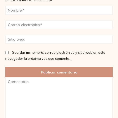
No
Co
ele
Sit
we
Guardar mi nombre, correo electrónico y sitio web en este
navegador la próxima vez que comente.