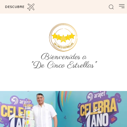
DESCUBRE
Bienvenidos a
"De Cinco Estrellas"