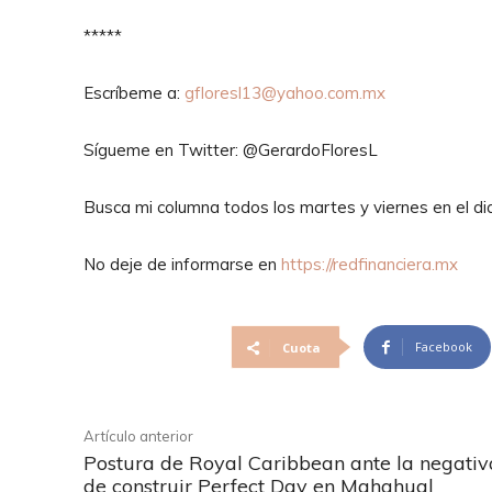
*****
Escríbeme a:
gfloresl13@yahoo.com.mx
Sígueme en Twitter: @GerardoFloresL
Busca mi columna todos los martes y viernes en el di
No deje de informarse en
https://redfinanciera.mx
Facebook
Cuota
Artículo anterior
Postura de Royal Caribbean ante la negativ
de construir Perfect Day en Mahahual