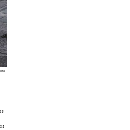
ioro
es
mas