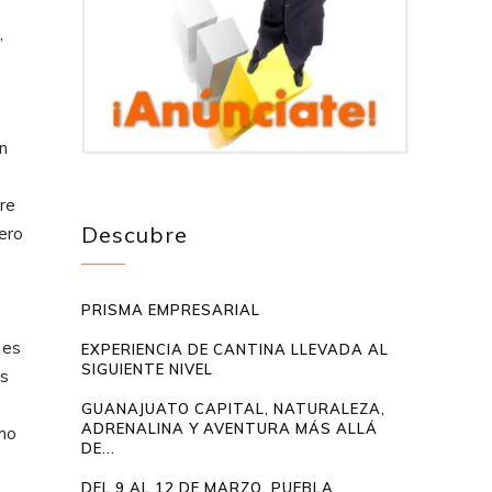
,
n
bre
Descubre
pero
PRISMA EMPRESARIAL
 es
EXPERIENCIA DE CANTINA LLEVADA AL
SIGUIENTE NIVEL
es
GUANAJUATO CAPITAL, NATURALEZA,
ADRENALINA Y AVENTURA MÁS ALLÁ
omo
DE...
DEL 9 AL 12 DE MARZO, PUEBLA