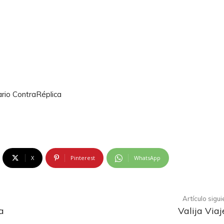
ario ContraRéplica
X
Pinterest
WhatsApp
Artículo sigu
a
Valija Viaj