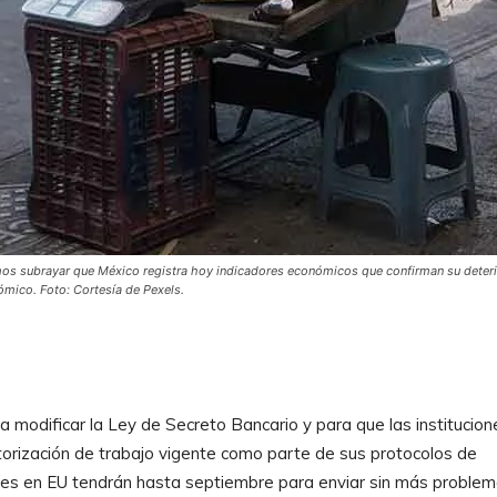
s subrayar que México registra hoy indicadores económicos que confirman su deter
mico. Foto: Cortesía de Pexels.
modificar la Ley de Secreto Bancario y para que las institucion
utorización de trabajo vigente como parte de sus protocolos de
gales en EU tendrán hasta septiembre para enviar sin más proble