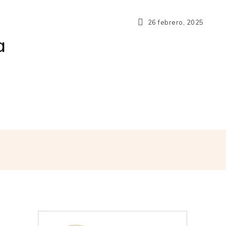
26 febrero, 2025
a
App