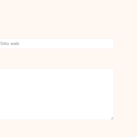
eo
Sitio
rónico:*
web: