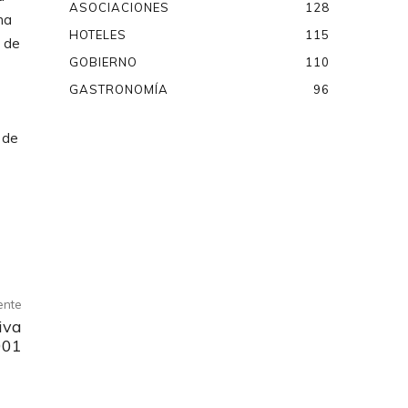
ASOCIACIONES
128
ha
HOTELES
115
n de
GOBIERNO
110
GASTRONOMÍA
96
 de
iente
iva
001