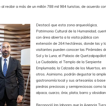
l recibir a más de un millón 788 mil 984 turistas, de acuerdo co
Destacó que esta zona arqueológica,
Patrimonio Cultural de la Humanidad, cuen
con área abierta a la visita pública con
extensión de 264 hectáreas, donde las y l
visitantes pueden conocer las Pirámides d
Sol y la Luna, el Palacio de Quetzalpapálotl
La Ciudadela, el Templo de la Serpiente
Emplumada, la Calzada de los Muertos, en
otros. Asimismo, podrán degustar la ampli
gastronomía local y sus artesanías a base
piedras preciosas y semipreciosas como l
alpaca, cuarzo, ónix, plata, barro y obsidian
Reconoció las labores que la Agencia Turc