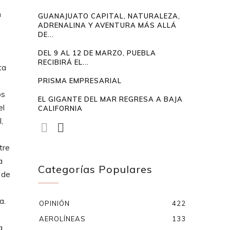
n
GUANAJUATO CAPITAL, NATURALEZA,
ADRENALINA Y AVENTURA MÁS ALLÁ
DE...
DEL 9 AL 12 DE MARZO, PUEBLA
RECIBIRÁ EL...
ta
PRISMA EMPRESARIAL
os
EL GIGANTE DEL MAR REGRESA A BAJA
el
CALIFORNIA
,
tre
a
Categorías Populares
 de
a
a.
OPINIÓN
422
AEROLÍNEAS
133
a