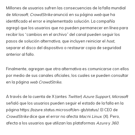
Millones de usuarios sufren las consecuencias de la falla mundial
de
Microsoft
,
CrowdStrike
anunció en su página
web
que ha
identificado el error e implementado solución. La compañía
agregó que los usuarios que no pueden permanecer en línea para
recibir los “cambios en el archivo” del canal pueden seguir los
pasos de solución alternativa, que incluyen reiniciar el
host,
separar el disco del dispositivo o restaurar copia de seguridad
anterior al fallo.
Finalmente, agregan que otra alternativa es comunicarse con ellos
por medio de sus canales oficiales, los cuales se pueden consultar
en la página
web CrowdStrike.
A través de la cuenta de X (antes
Twitter
)
Azure Support, Microsoft
señaló que los usuarios pueden seguir el estado de la falla en la
página https://azure.status.microsoft/en-gb/status/. El CEO de
CrowdStrike
dice que el error no afecta
Mac
ni
Linux
. (X). Pero,
afecta a los usuarios que utilizan las plataformas
Azure
y
360
.