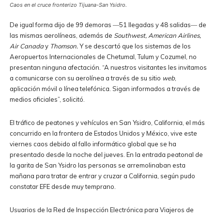
Caos en el cruce fronterizo Tijuana-San Ysidro.
De igual forma dijo de 99 demoras ―51 llegadas y 48 salidas― de
las mismas aerolíneas, además de
Southwest, American Airlines,
Air Canada
y
Thomson.
Y se descartó que los sistemas de los
Aeropuertos Internacionales de Chetumal, Tulum y Cozumel, no
presentan ninguna afectación. “A nuestros visitantes les invitamos
a comunicarse con su aerolínea a través de su sitio
web
,
aplicación móvil o línea telefónica. Sigan informados a través de
medios oficiales”, solicitó.
El tráfico de peatones y vehículos en San Ysidro, California, el más
concurrido en la frontera de Estados Unidos y México, vive este
viernes caos debido al fallo informático global que se ha
presentado desde la noche del jueves. En la entrada peatonal de
la garita de San Ysidro las personas se arremolinaban esta
mañana para tratar de entrar y cruzar a California, según pudo
constatar EFE desde muy temprano.
Usuarios de la Red de Inspección Electrónica para Viajeros de