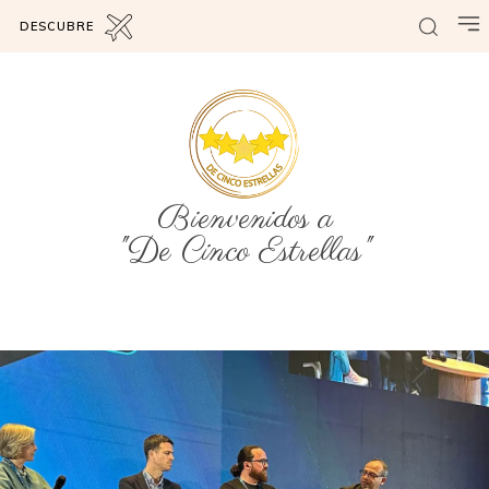
DESCUBRE
Bienvenidos a
"De Cinco Estrellas"