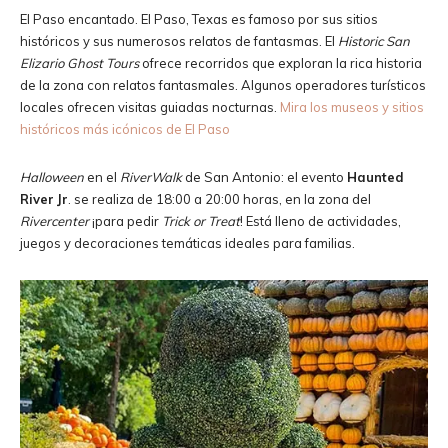
El Paso encantado. El Paso, Texas es famoso por sus sitios
históricos y sus numerosos relatos de fantasmas. El
Historic San
Elizario Ghost Tours
ofrece recorridos que exploran la rica historia
de la zona con relatos fantasmales. Algunos operadores turísticos
locales ofrecen visitas guiadas nocturnas.
Mira los museos y sitios
históricos más icónicos de El Paso
Halloween
en el
RiverWalk
de San Antonio: el evento
Haunted
River
Jr
. se realiza de 18:00 a 20:00 horas, en la zona del
Rivercenter
¡para pedir
Trick or Treat
! Está lleno de actividades,
juegos y decoraciones temáticas ideales para familias.