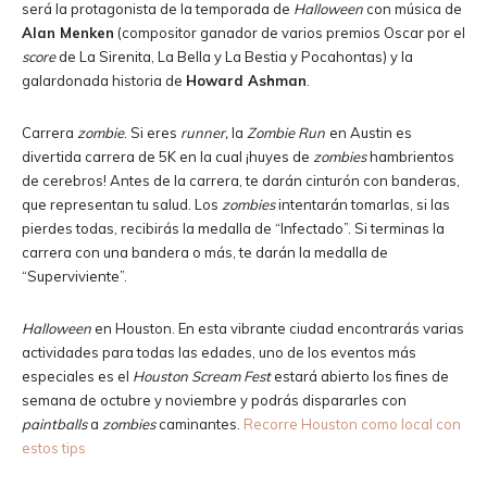
será la protagonista de la temporada de
Halloween
con música de
Alan Menken
(compositor ganador de varios premios Oscar por el
score
de La Sirenita, La Bella y La Bestia y Pocahontas) y la
galardonada historia de
Howard Ashman
.
Carrera
zombie
. Si eres
runner,
la
Zombie Run
en Austin es
divertida carrera de 5K en la cual ¡huyes de
zombies
hambrientos
de cerebros! Antes de la carrera, te darán cinturón con banderas,
que representan tu salud. Los
zombies
intentarán tomarlas, si las
pierdes todas, recibirás la medalla de “Infectado”. Si terminas la
carrera con una bandera o más, te darán la medalla de
“Superviviente”.
Halloween
en Houston. En esta vibrante ciudad encontrarás varias
actividades para todas las edades, uno de los eventos más
especiales es el
Houston Scream Fest
estará abierto los fines de
semana de octubre y noviembre y podrás dispararles con
paintballs
a
zombies
caminantes.
Recorre Houston como local con
estos tips