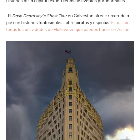
historias de la capital Texana llenas de eventos paranormales.
-El
Dash Deardsley´s Ghost Tour
en Galveston ofrece recorrido a
pie con historias fantasmales sobre piratas y espíritus.
Estas son
todas las actividades de Halloween que puedes hacer en Austin