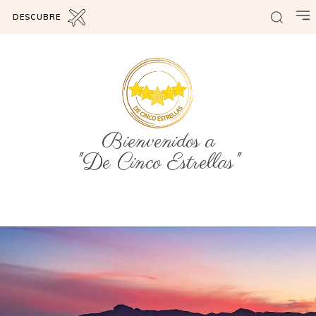
DESCUBRE
Bienvenidos a
"De Cinco Estrellas"