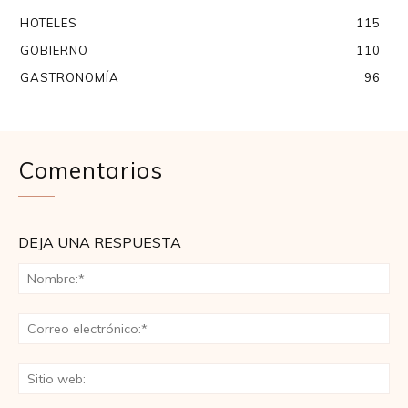
HOTELES
115
GOBIERNO
110
GASTRONOMÍA
96
Comentarios
DEJA UNA RESPUESTA
No
Co
ele
Sit
we