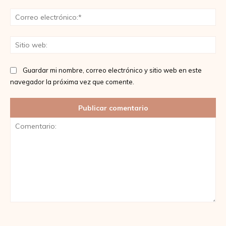
Co
ele
Sit
we
Guardar mi nombre, correo electrónico y sitio web en este
navegador la próxima vez que comente.
Comentario: