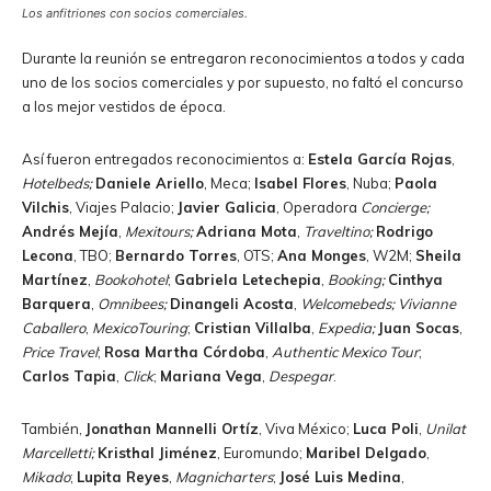
Los anfitriones con socios comerciales.
Durante la reunión se entregaron reconocimientos a todos y cada
uno de los socios comerciales y por supuesto, no faltó el concurso
a los mejor vestidos de época.
Así fueron entregados reconocimientos a:
Estela García Rojas
,
Hotelbeds;
Daniele Ariello
, Meca;
Isabel Flores
, Nuba;
Paola
Vilchis
, Viajes Palacio;
Javier Galicia
, Operadora
Concierge;
Andrés Mejía
,
Mexitours;
Adriana Mota
,
Traveltino;
Rodrigo
Lecona
, TBO;
Bernardo Torres
, OTS;
Ana Monges
, W2M;
Sheila
Martínez
,
Bookohotel
;
Gabriela Letechepia
,
Booking;
Cinthya
Barquera
,
Omnibees;
Dinangeli Acosta
,
Welcomebeds;
Vivianne
Caballero
,
MexicoTouring
;
Cristian Villalba
,
Expedia;
Juan Socas
,
Price Travel
;
Rosa Martha Córdoba
,
Authentic Mexico Tour
;
Carlos Tapia
,
Click
;
Mariana Vega
,
Despegar
.
También,
Jonathan Mannelli Ortíz
, Viva México;
Luca Poli
,
Unilat
Marcelletti;
Kristhal Jiménez
, Euromundo;
Maribel Delgado
,
Mikado
;
Lupita Reyes
,
Magnicharters
;
José Luis Medina
,