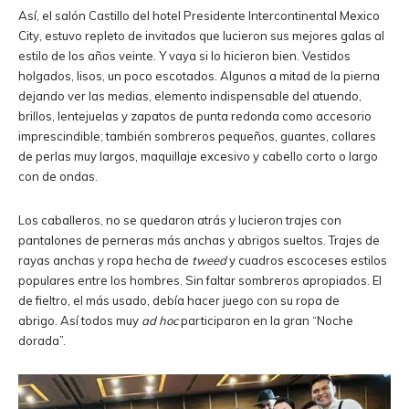
Así, el salón Castillo del hotel Presidente Intercontinental Mexico
City, estuvo repleto de invitados que lucieron sus mejores galas al
estilo de los años veinte. Y vaya si lo hicieron bien. Vestidos
holgados, lisos, un poco escotados. Algunos a mitad de la pierna
dejando ver las medias, elemento indispensable del atuendo,
brillos, lentejuelas y zapatos de punta redonda como accesorio
imprescindible; también sombreros pequeños, guantes, collares
de perlas muy largos, maquillaje excesivo y cabello corto o largo
con de ondas.
Los caballeros, no se quedaron atrás y lucieron trajes con
pantalones de perneras más anchas y abrigos sueltos. Trajes de
rayas anchas y ropa hecha de
tweed
y cuadros escoceses estilos
populares entre los hombres. Sin faltar sombreros apropiados. El
de fieltro, el más usado, debía hacer juego con su ropa de
abrigo. Así todos muy
ad hoc
participaron en la gran “Noche
dorada”.