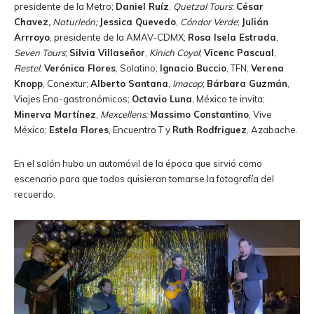
presidente de la Metro;
Daniel Ruíz
,
Quetzal Tours
;
César
Chavez,
Naturleón;
Jessica Quevedo
,
Cóndor Verde
;
Julián
Arrroyo
, presidente de la AMAV-CDMX;
Rosa Isela Estrada
,
Seven Tours
;
Silvia Villaseñor
,
Kinich Coyol
;
Vicenc Pascual
,
Restel
;
Verónica Flores
, Solatino;
Ignacio Buccio
, TFN;
Verena
Knopp
, Conextur;
Alberto Santana
,
Imacop
;
Bárbara Guzmán
,
Viajes Eno-gastronómicos;
Octavio Luna
, México te invita;
Minerva Martínez
,
Mexcellens;
Massimo Constantino
, Vive
México;
Estela Flores
, Encuentro T y
Ruth Rodfriguez
, Azabache.
En el salón hubo un automóvil de la época que sirvió como
escenario para que todos quisieran tomarse la fotografía del
recuerdo.