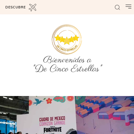
DESCUBRE
Bienvenidos a
"De Cinco Estrellas"