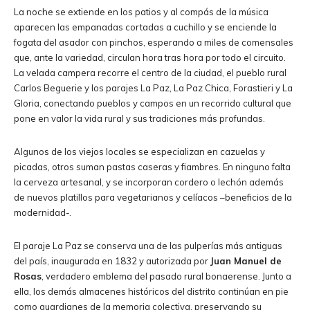
La noche se extiende en los patios y al compás de la música
aparecen las empanadas cortadas a cuchillo y se enciende la
fogata del asador con pinchos, esperando a miles de comensales
que, ante la variedad, circulan hora tras hora por todo el circuito.
La velada campera recorre el centro de la ciudad, el pueblo rural
Carlos Beguerie y los parajes La Paz, La Paz Chica, Forastieri y La
Gloria, conectando pueblos y campos en un recorrido cultural que
pone en valor la vida rural y sus tradiciones más profundas.
Algunos de los viejos locales se especializan en cazuelas y
picadas, otros suman pastas caseras y fiambres. En ninguno falta
la cerveza artesanal, y se incorporan cordero o lechón además
de nuevos platillos para vegetarianos y celíacos –beneficios de la
modernidad-.
El paraje La Paz se conserva una de las pulperías más antiguas
del país, inaugurada en 1832 y autorizada por
Juan Manuel de
Rosas
, verdadero emblema del pasado rural bonaerense. Junto a
ella, los demás almacenes históricos del distrito continúan en pie
como guardianes de la memoria colectiva, preservando su