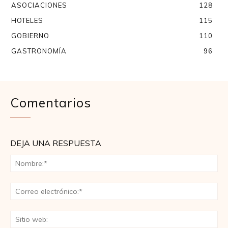
ASOCIACIONES
128
HOTELES
115
GOBIERNO
110
GASTRONOMÍA
96
Comentarios
DEJA UNA RESPUESTA
No
Co
ele
Sit
we