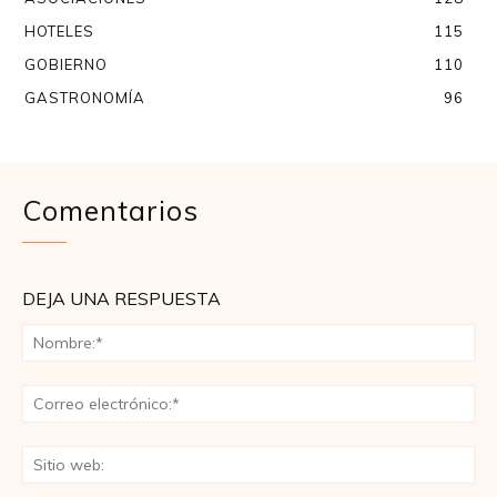
HOTELES
115
GOBIERNO
110
GASTRONOMÍA
96
Comentarios
DEJA UNA RESPUESTA
No
Co
ele
Sit
we