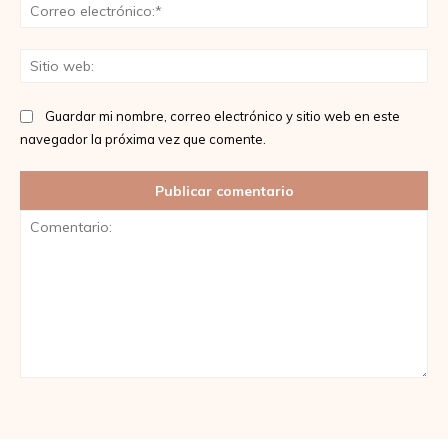
Co
ele
Sit
we
Guardar mi nombre, correo electrónico y sitio web en este
navegador la próxima vez que comente.
Comentario: