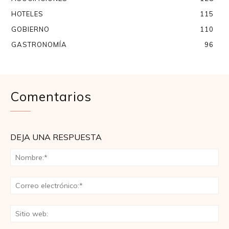
HOTELES
115
GOBIERNO
110
GASTRONOMÍA
96
Comentarios
DEJA UNA RESPUESTA
No
Co
ele
Sit
we