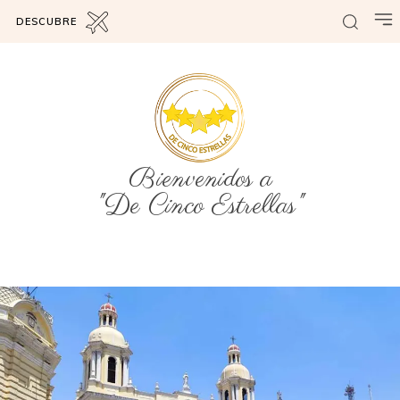
DESCUBRE
Bienvenidos a
"De Cinco Estrellas"