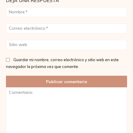
DEJA UNA RESPUESTA
No
Co
ele
Sit
we
Guardar mi nombre, correo electrónico y sitio web en este
navegador la próxima vez que comente.