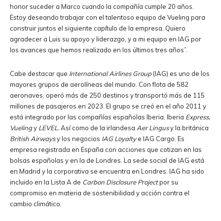
honor suceder a Marco cuando la compañía cumple 20 años.
Estoy deseando trabajar con el talentoso equipo de Vueling para
construir juntos el siguiente capítulo de la empresa. Quiero
agradecer a Luis su apoyo y liderazgo, y a mi equipo en IAG por
los avances que hemos realizado en los últimos tres años”.
Cabe destacar que
International Airlines Group
(IAG) es uno de los
mayores grupos de aerolíneas del mundo. Con flota de 582
aeronaves, operó más de 250 destinos y transportó más de 115
millones de pasajeros en 2023. El grupo se creó en el año 2011 y
está integrado por las compañías españolas Iberia, Iberia
Express,
Vueling
y
LEVEL.
Así como de la irlandesa
Aer Lingus
y la británica
British Airways
y los negocios
IAG Loyalty
e IAG Cargo. Es
empresa registrada en España con acciones que cotizan en las
bolsas españolas y en la de Londres. La sede social de IAG está
en Madrid y la corporativa se encuentra en Londres. IAG ha sido
incluido en la Lista A de
Carbon Disclosure Project
por su
compromiso en materia de sostenibilidad y acción contra el
cambio climático.