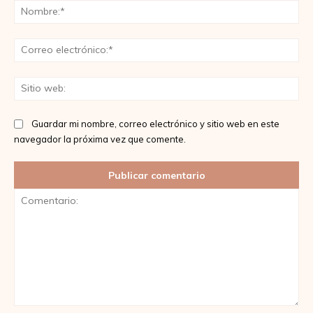
No
Co
ele
Sit
we
Guardar mi nombre, correo electrónico y sitio web en este
navegador la próxima vez que comente.
Comentario: